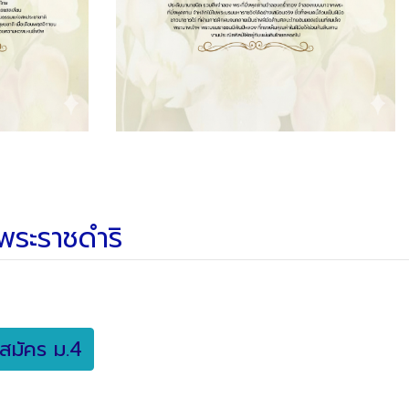
นพระราชดำริ
สมัคร ม.4