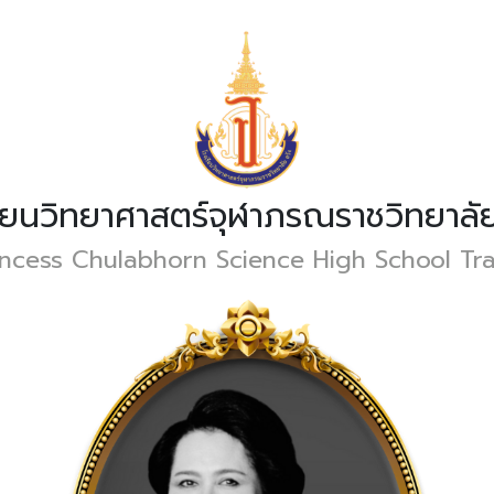
รียนวิทยาศาสตร์จุฬาภรณราชวิทยาลัย
incess Chulabhorn Science High School Tr